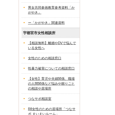
男女共同参画教育参考資料「か
がやき」
ー「かがやき」関連資料
宇都宮市女性相談所
【相談無料】離婚やDVで悩んで
いる女性へ
女性のための相談窓口
性暴力被害についての相談窓口
【女性】育児や夫婦関係、職場
の人間関係など悩みや困りごと
の相談や居場所
つなサポ相談室
R8女性のための居場所「つなサ
ポ まいまいルーム」