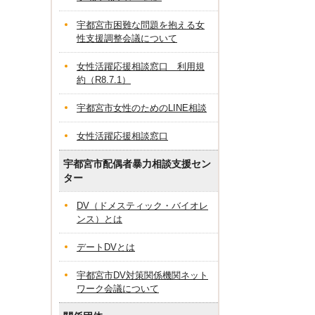
宇都宮市困難な問題を抱える女
性支援調整会議について
女性活躍応援相談窓口 利用規
約（R8.7.1）
宇都宮市女性のためのLINE相談
女性活躍応援相談窓口
宇都宮市配偶者暴力相談支援セン
ター
DV（ドメスティック・バイオレ
ンス）とは
デートDVとは
宇都宮市DV対策関係機関ネット
ワーク会議について