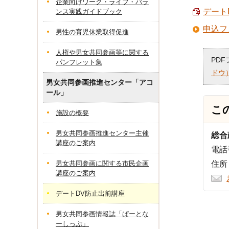
企業向けワーク・ライフ・バラ
デート
ンス実践ガイドブック
申込フ
男性の育児休業取得促進
人権や男女共同参画等に関する
PD
パンフレット集
ドウ
男女共同参画推進センター「アコ
ール」
こ
施設の概要
男女共同参画推進センター主催
総合
講座のご案内
電話番
男女共同参画に関する市民企画
住所
講座のご案内
デートDV防止出前講座
男女共同参画情報誌「ぱーとな
ーしっぷ」