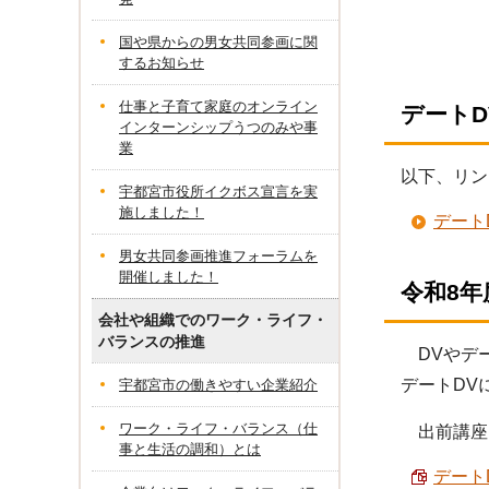
国や県からの男女共同参画に関
するお知らせ
仕事と子育て家庭のオンライン
デートD
インターンシップうつのみや事
業
以下、リン
宇都宮市役所イクボス宣言を実
施しました！
デート
男女共同参画推進フォーラムを
開催しました！
令和8
会社や組織でのワーク・ライフ・
バランスの推進
DVやデー
デートDV
宇都宮市の働きやすい企業紹介
ワーク・ライフ・バランス（仕
出前講座に
事と生活の調和）とは
デート