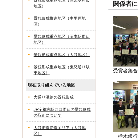
景観形成重点地区（雀宮駅周辺
関係者に
地区）
景観形成推進地区（中里原地
区）
景観形成重点地区（岡本駅周辺
地区）
景観形成重点地区（大谷地区）
景観形成重点地区（鬼怒通り駅
受賞者集合
東地区）
現在取り組んでいる地区
大通り沿線の景観形成
JR宇都宮駅西口周辺の景観形成
の取組について
大谷街道沿道エリア（大谷地
区）
「栃木銀行