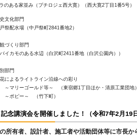
ある家並み（プチロジェ西大寛）（西大寛2丁目1番5号）
化部門
場（中戸祭町2841番地2）
くり部門
のある水辺（白沢町2411番地（白沢公園内））
部門
るライトライン沿線への彩り
ゴールド等～ （東宿郷1丁目ほか・清原工業団
ー～ （竹下町）
記念講演会を開催しました！（令和7年2月19
の所有者、設計者、施工者や活動団体等に市長か