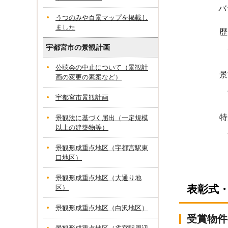
バラの
うつのみや百景マップを掲載し
ました
歴史文
戸祭配水
宇都宮市の景観計画
公聴会の中止について（景観計
景観づ
画の変更の素案など）
バイカモ
宇都宮市景観計画
特別
景観法に基づく届出（一定規模
以上の建築物等）
花によ
～マリー
景観形成重点地区（宇都宮駅東
口地区）
～ポピ
景観形成重点地区（大通り地
表彰式・
区）
景観形成重点地区（白沢地区）
受賞物件