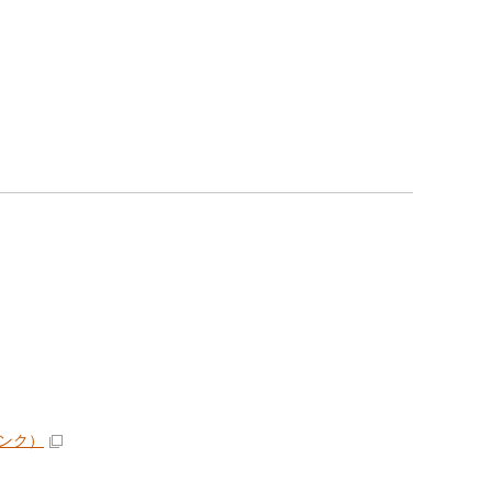
。
ンク）