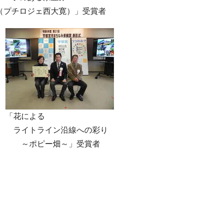
（プチロジェ西大寛）」受賞者
「花による
ライトライン沿線への彩り
～ポピー畑～」受賞者