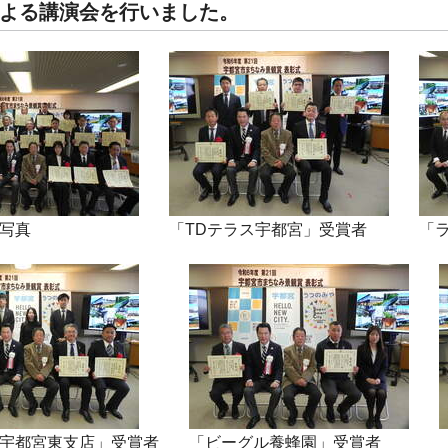
よる講演会を行いました。
写真
「TDテラス宇都宮」受賞者
「
宇都宮東支店」受賞者
「ビーグル養蜂園」受賞者