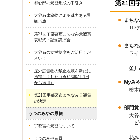
第21
都心部の景観形成の手引き
大谷石建築物による魅力ある景
まちな
観形成
TDテ
第21回宇都宮市まちなみ景観賞
表彰式・記念講演会
まちな
大谷石の支援制度をご活用くだ
ライト
さい！
釜川の
屋外広告物の禁止地域を新たに
指定しました（令和3年7月1日
Myみ
から適用）
栃木銀
第21回宇都宮市まちなみ景観賞
の決定
部門賞
うつのみやの景観
大谷
ビーグ
宇都宮の景観について
花み
うつのみや百景