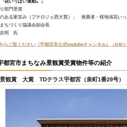
〝花いっぱい運動〟」
り部門受賞
ある家並み（プチロジェ西大寛）」 推薦者・桜地域花い
ちづくり協議会副会長
吉明 氏
からご覧ください（宇都宮市公式youtubeチャンネル）
（外部リ
 宇都宮市まちなみ景観賞受賞物件等の紹介
景観賞 大賞 TDテラス宇都宮（泉町1番29号）