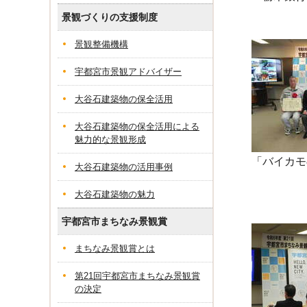
景観づくりの支援制度
景観整備機構
宇都宮市景観アドバイザー
大谷石建築物の保全活用
大谷石建築物の保全活用による
魅力的な景観形成
「バイカモ
大谷石建築物の活用事例
大谷石建築物の魅力
宇都宮市まちなみ景観賞
まちなみ景観賞とは
第21回宇都宮市まちなみ景観賞
の決定