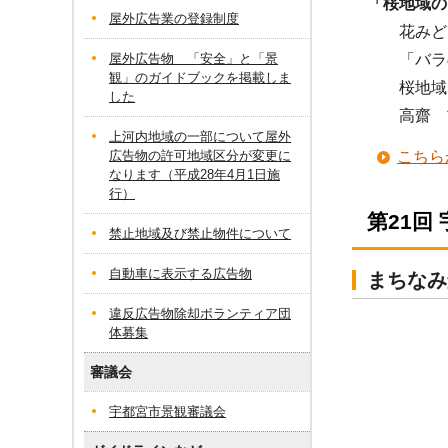
「桜地域の
屋外広告業の登録制度
花みど
屋外広告物 「安全」と「景
「バラの
観」のガイドブックを掲載しま
桜地域ま
した
高齋 
上河内地域の一部について屋外
広告物の許可地域区分が変更に
こちら
なります（平成28年4月1日施
行）
第21回
禁止地域及び禁止物件について
自動車に表示する広告物
まちなみ
違反広告物除却ボランティア団
体募集
審議会
宇都宮市景観審議会