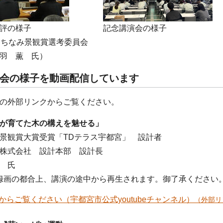
評の様子
記念講演会の様子
まちなみ景観賞選考委員会
羽 薫 氏）
会の様子を動画配信しています
の外部リンクからご覧ください。
が育てた木の構えを魅せる」
景観賞大賞受賞「TDテラス宇都宮」 設計者
株式会社 設計本部 設計長
 氏
録画の都合上、講演の途中から再生されます。御了承ください
からご覧ください（宇都宮市公式youtubeチャンネル）
（外部リ