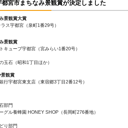
回宇都宮市まちなみ景観賞が決定しました
み景観賞大賞
ラス宇都宮（泉町1番29号）
み景観賞
キューブ宇都宮（宮みらい1番20号）
玉石（昭和1丁目ほか）
や景観賞
行宇都宮東支店（東宿郷3丁目2番12号）
石部門
ル養蜂園 HONEY SHOP（長岡町276番地）
どり部門