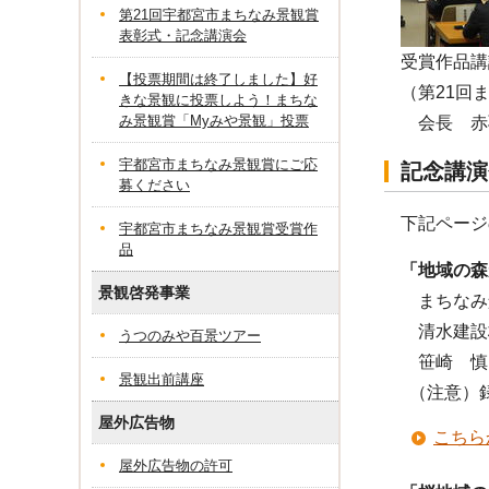
第21回宇都宮市まちなみ景観賞
表彰式・記念講演会
受賞作品講
【投票期間は終了しました】好
（第21回
きな景観に投票しよう！まちな
み景観賞「Myみや景観」投票
会長 赤
宇都宮市まちなみ景観賞にご応
記念講演
募ください
下記ページ
宇都宮市まちなみ景観賞受賞作
品
「地域の森
景観啓発事業
まちなみ
清水建設
うつのみや百景ツアー
笹崎 慎
景観出前講座
（注意）
屋外広告物
こちら
屋外広告物の許可