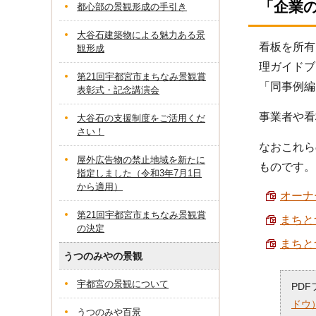
「企業
都心部の景観形成の手引き
大谷石建築物による魅力ある景
看板を所有
観形成
理ガイドブ
第21回宇都宮市まちなみ景観賞
「同事例編
表彰式・記念講演会
事業者や看
大谷石の支援制度をご活用くだ
さい！
なおこれら
屋外広告物の禁止地域を新たに
ものです。
指定しました（令和3年7月1日
から適用）
オーナ
第21回宇都宮市まちなみ景観賞
まちと
の決定
まちと
うつのみやの景観
宇都宮の景観について
PD
ドウ
うつのみや百景