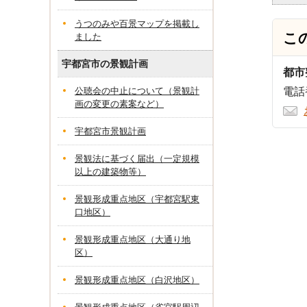
うつのみや百景マップを掲載し
こ
ました
宇都宮市の景観計画
都市
公聴会の中止について（景観計
電話番
画の変更の素案など）
宇都宮市景観計画
景観法に基づく届出（一定規模
以上の建築物等）
景観形成重点地区（宇都宮駅東
口地区）
景観形成重点地区（大通り地
区）
景観形成重点地区（白沢地区）