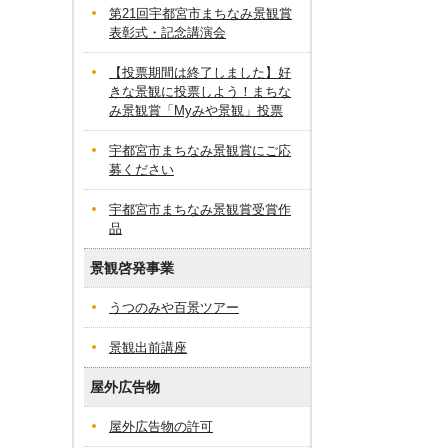
第21回宇都宮市まちなみ景観賞
表彰式・記念講演会
【投票期間は終了しました】好
きな景観に投票しよう！まちな
み景観賞「Myみや景観」投票
宇都宮市まちなみ景観賞にご応
募ください
宇都宮市まちなみ景観賞受賞作
品
景観啓発事業
うつのみや百景ツアー
景観出前講座
屋外広告物
屋外広告物の許可