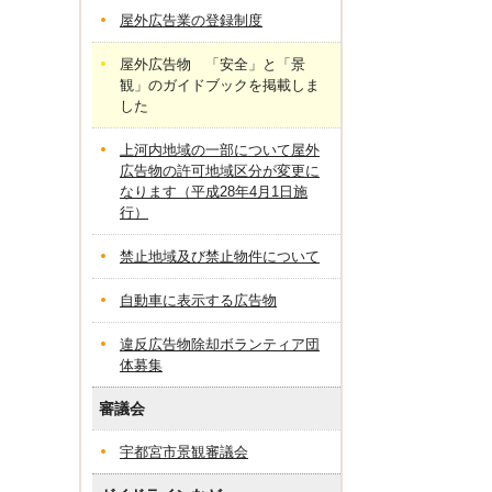
屋外広告業の登録制度
屋外広告物 「安全」と「景
観」のガイドブックを掲載しま
した
上河内地域の一部について屋外
広告物の許可地域区分が変更に
なります（平成28年4月1日施
行）
禁止地域及び禁止物件について
自動車に表示する広告物
違反広告物除却ボランティア団
体募集
審議会
宇都宮市景観審議会