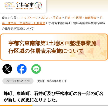
現在の位置：
トップページ
>
暮らし・手続き
>
戸籍・住民票・印鑑登録
>
戸
籍・住民票・住居表示・町名変更
> 宇都宮東南部第1土地区画整理事業施行区域
の住居表示実施について
宇都宮東南部第1土地区画整理事業施
行区域の住居表示実施について
ページID1029579
更新日 令和6年4月17日
峰町、東峰町、石井町及び平松本町の各一部の町名
が新しく変更になりました。