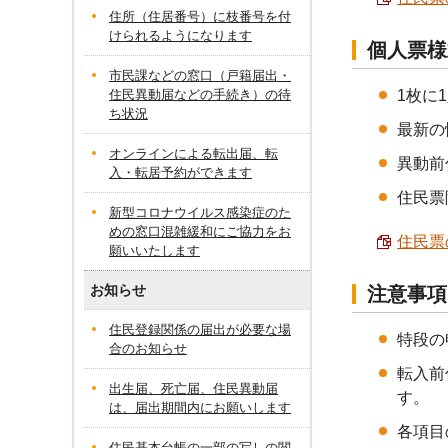
住所（住居番号）に枝番号を付
けられるようになります
個人票様
市民課などの窓口（戸籍届出・
住民異動届などの手続き）の待
1枚に
ち状況
最新の
オンラインによる転出届、転
異動前
入・転居予約ができます
住民票
新型コロナウイルス感染症のた
めの窓口混雑緩和にご協力をお
住民票
願いいたします
お知らせ
注意事項
住民登録関係の届出が必要な場
特段の
合のお知らせ
転入前
出生届、死亡届、住民異動届
す。
は、届出期間内にお願いします
各項目
住民基本台帳の一部の写しの閲