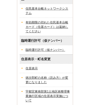
住民基本台帳ネットワークシス
テム
有効期限の切れた住民基本台帳
カード（住基カード）は返納し
てください
臨時運行許可（仮ナンバー）
臨時運行許可（仮ナンバー）
住居表示・町名変更
住居表示
徳次郎町の名称（読み方）が変
更になりました
宇都宮東南部第1土地区画整理事
業施行区域の住居表示実施につ
いて