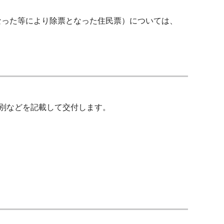
になった等により除票となった住民票）については、
別などを記載して交付します。