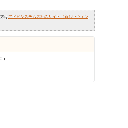
い方は
アドビシステムズ社のサイト（新しいウィン
口）