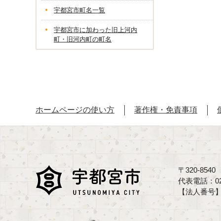
宇都宮市町名一覧
宇都宮市に加わった旧上河内
町・旧河内町の町名
ホームページの使い方
著作権・免責事項
〒320-85
代表電話：02
【法人番号】70