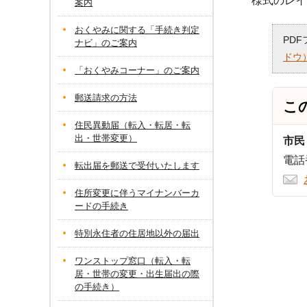
様式のレイ
案内
おくやみに関する「手続き判定
PD
ナビ」のご案内
ドウ
「おくやみコーナー」のご案内
郵送請求の方法
こ
住民異動届（転入・転居・転
出・世帯変更）
市民
電話番
転出届を郵送で受付いたします
住所変更に伴うマイナンバーカ
ードの手続き
特別永住者の住居地以外の届出
ワンストップ窓口（転入・転
居・世帯の変更・出生届出の際
の手続き）