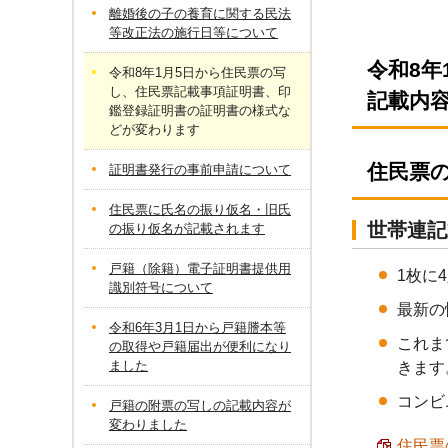
離婚後の子の養育に関する民法
等改正法の施行日等について
令和8
令和8年1月5日から住民票の写
し、住民票記載事項証明書、印
記載内
鑑登録証明書の証明書の様式な
どが変わります
住民票
証明書発行の事前申請について
住民票に氏名の振り仮名・旧氏
世帯連記
の振り仮名が記載されます
戸籍（除籍）電子証明書提供用
1枚に
識別符号について
最新の
令和6年3月1日から戸籍謄本等
これま
の取得や戸籍届出が便利になり
ました
きます
コンビ
戸籍の附票の写しの記載内容が
変わりました
住民票