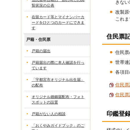
きない
覧状況の公表
改製原
在留カード等とマイナンバーカ
これま
ードをひとつのカードにできま
す
住民票
戸籍・住民票
戸籍の届出
住民票
世帯連
戸籍届出の際に本人確認を行っ
ています
各項目
「宇都宮市オリジナル出生届」
住民票
の配布
住民票
オリジナル婚姻届配布・フォト
スポットの設置
印鑑登
戸籍がない人の相談
「おくやみガイドブック」のご