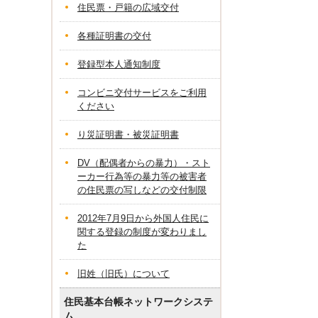
住民票・戸籍の広域交付
各種証明書の交付
登録型本人通知制度
コンビニ交付サービスをご利用
ください
り災証明書・被災証明書
DV（配偶者からの暴力）・スト
ーカー行為等の暴力等の被害者
の住民票の写しなどの交付制限
2012年7月9日から外国人住民に
関する登録の制度が変わりまし
た
旧姓（旧氏）について
住民基本台帳ネットワークシステ
ム