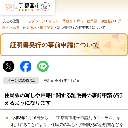
現在の位置：
トップページ
>
暮らし・手続き
>
戸籍・住民票・印鑑登録
>
戸
籍・住民票・住居表示・町名変更
> 証明書発行の事前申請について
証明書発行の事前申請について
ページID1043711
更新日 令和8年7月24日
住民票の写しや戸籍に関する証明書の事前申請が行
えるようになります
令和8年2月16日から、「宇都宮市電子申請共通システム」を
利用することにより、住民票の写しや戸籍関係の証明書などを