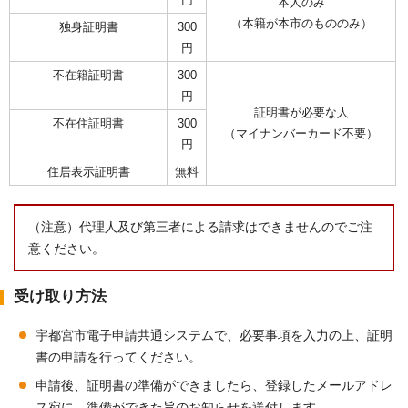
本人のみ
（本籍が本市のもののみ）
独身証明書
300
円
不在籍証明書
300
円
証明書が必要な人
不在住証明書
300
（マイナンバーカード不要）
円
住居表示証明書
無料
（注意）代理人及び第三者による請求はできませんのでご注
意ください。
受け取り方法
宇都宮市電子申請共通システムで、必要事項を入力の上、証明
書の申請を行ってください。
申請後、証明書の準備ができましたら、登録したメールアドレ
ス宛に、準備ができた旨のお知らせを送付します。