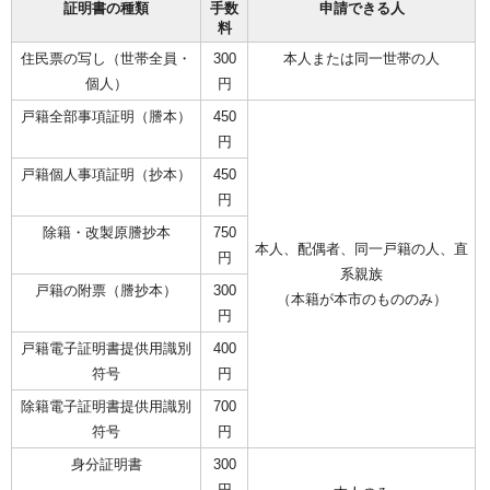
証明書の種類
手数
申請できる人
料
住民票の写し（世帯全員・
300
本人または同一世帯の人
個人）
円
戸籍全部事項証明（謄本）
450
円
戸籍個人事項証明（抄本）
450
円
除籍・改製原謄抄本
750
本人、配偶者、同一戸籍の人、直
円
系親族
戸籍の附票（謄抄本）
300
（本籍が本市のもののみ）
円
戸籍電子証明書提供用識別
400
符号
円
除籍電子証明書提供用識別
700
符号
円
身分証明書
300
円