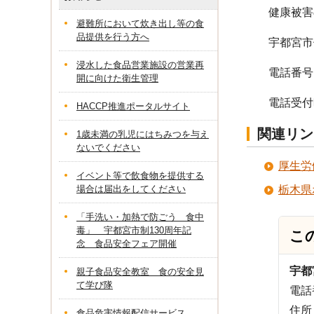
健康被害
避難所において炊き出し等の食
品提供を行う方へ
宇都宮市
浸水した食品営業施設の営業再
電話番号 02
開に向けた衛生管理
電話受付時
HACCP推進ポータルサイト
関連リン
1歳未満の乳児にはちみつを与え
ないでください
厚生労
イベント等で飲食物を提供する
場合は届出をしてください
栃木県
「手洗い・加熱で防ごう 食中
毒」 宇都宮市制130周年記
こ
念 食品安全フェア開催
宇都
親子食品安全教室 食の安全見
て学び隊
電話番
住所
食品危害情報配信サービス