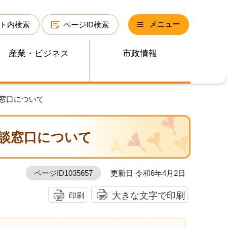
メニュー
ト内検索
ページID検索
産業・ビジネス
市政情報
窓口について
談窓口について
ページID1035657
更新日 令和6年4月2日
大きな文字で印刷
印刷