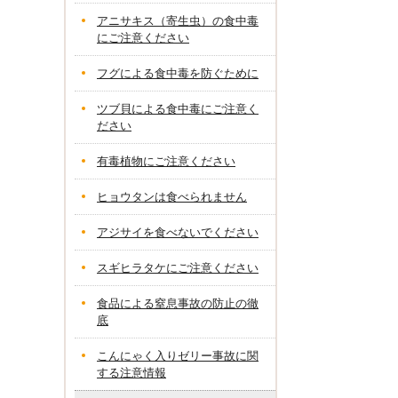
アニサキス（寄生虫）の食中毒
にご注意ください
フグによる食中毒を防ぐために
ツブ貝による食中毒にご注意く
ださい
有毒植物にご注意ください
ヒョウタンは食べられません
アジサイを食べないでください
スギヒラタケにご注意ください
食品による窒息事故の防止の徹
底
こんにゃく入りゼリー事故に関
する注意情報