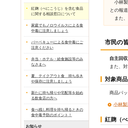
小林製
紅麹（べにこうじ）を含む食品
との報道
に関する相談窓口について
また、
家庭でもノロウイルスによる食
中毒に注意しましょう
市民の
バーベキューによる食中毒にご
注意ください
自主回収
弁当・ホテル・給食施設等のみ
なさまへ
また、対
夏、テイクアウト食 持ち歩き
対象商品
や保存に注意しましょう
商品パッ
新たに持ち帰りや宅配等を始め
る飲食店の方へ
小林製
食べ残し料理を持ち帰るときの
食中毒予防のポイント！
紅麹（べ
お知らせ