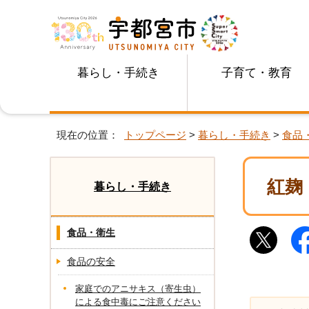
暮らし・手続き
子育て・教育
現在の位置：
トップページ
>
暮らし・手続き
>
食品
紅麹
暮らし・手続き
食品・衛生
食品の安全
家庭でのアニサキス（寄生虫）
による食中毒にご注意ください