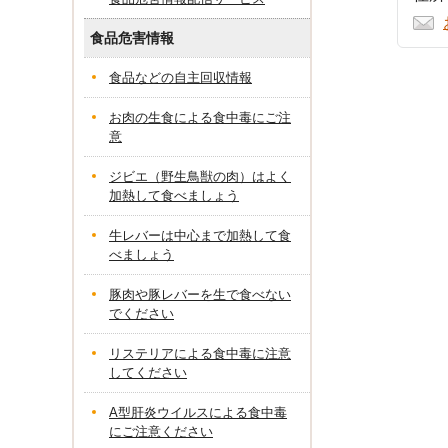
食品危害情報
食品などの自主回収情報
お肉の生食による食中毒にご注
意
ジビエ（野生鳥獣の肉）はよく
加熱して食べましょう
牛レバーは中心まで加熱して食
べましょう
豚肉や豚レバーを生で食べない
でください
リステリアによる食中毒に注意
してください
A型肝炎ウイルスによる食中毒
にご注意ください