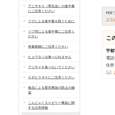
アニサキス（寄生虫）の食中毒
にご注意ください
PD
ドウ
フグによる食中毒を防ぐために
ツブ貝による食中毒にご注意く
ださい
こ
有毒植物にご注意ください
宇都
ヒョウタンは食べられません
電話番
住所
アジサイを食べないでください
スギヒラタケにご注意ください
食品による窒息事故の防止の徹
底
こんにゃく入りゼリー事故に関
する注意情報