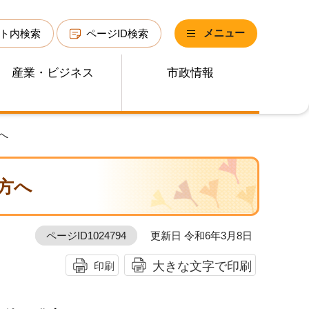
メニュー
ト内検索
ページID検索
産業・ビジネス
市政情報
へ
方へ
ページID1024794
更新日 令和6年3月8日
大きな文字で印刷
印刷