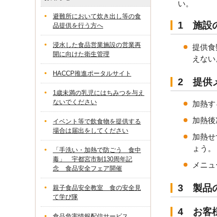
い。
避難所において炊き出し等の食
1 施設
品提供を行う方へ
浸水した食品営業施設の営業再
提供食
開に向けた衛生管理
えない
HACCP推進ポータルサイト
2 提供
1歳未満の乳児にはちみつを与え
ないでください
加熱す
加熱後
イベント等で飲食物を提供する
場合は届出をしてください
加熱せ
ょう。
「手洗い・加熱で防ごう 食中
毒」 宇都宮市制130周年記
メニュ
念 食品安全フェア開催
3 製品
親子食品安全教室 食の安全見
て学び隊
4 お客
食品危害情報配信サービス