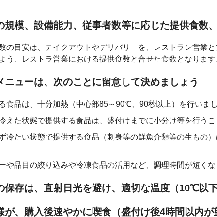
の規模、設備能力、従事者数等に応じた提供食数
数の目安は、テイクアウトやデリバリーを、レストラン営業と
よう、レストラ営業における提供食数と合せた食数となります
メニューは、次のことに留意して決めましょう
る食品は、十分加熱（中心部85～90℃、90秒以上）を行いま
冷えた状態で提供する食品は、盛付けまでに小分け等を行うこ
ず冷たい状態で提供する食品（刺身等の鮮魚介類等の生もの）
ーや品目の絞り込みや冷凍食品の活用など、調理時間が短くな
の保存は、直射日光を避け、適切な温度（10℃以
様が、購入後速やかに喫食（盛付け後4時間以内