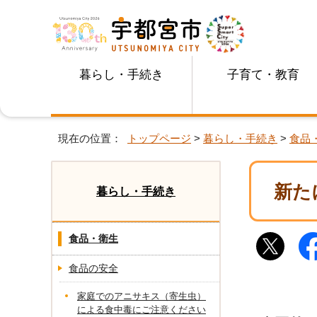
暮らし・手続き
子育て・教育
現在の位置：
トップページ
>
暮らし・手続き
>
食品
新た
暮らし・手続き
食品・衛生
食品の安全
家庭でのアニサキス（寄生虫）
による食中毒にご注意ください