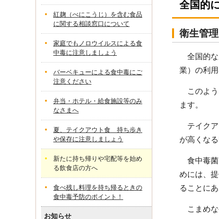
全国的
紅麹（べにこうじ）を含む食品
に関する相談窓口について
衛生管理
家庭でもノロウイルスによる食
中毒に注意しましょう
全国的な
業）の利
バーベキューによる食中毒にご
注意ください
このよう
弁当・ホテル・給食施設等のみ
ます。
なさまへ
テイクア
夏、テイクアウト食 持ち歩き
や保存に注意しましょう
が高くなる
新たに持ち帰りや宅配等を始め
食中毒菌
る飲食店の方へ
めには、提
食べ残し料理を持ち帰るときの
ることにあ
食中毒予防のポイント！
こまめな
お知らせ