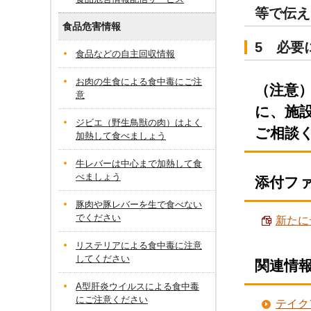
等で伝え
食品危害情報
5 必要
食品などの自主回収情報
お肉の生食による食中毒にご注
（注意
意
に、施
ジビエ（野生鳥獣の肉）はよく
ご相談
加熱して食べましょう
牛レバーは中心まで加熱して食
べましょう
添付フ
豚肉や豚レバーを生で食べない
でください
新たに
リステリアによる食中毒に注意
してください
関連情
A型肝炎ウイルスによる食中毒
にご注意ください
テイク