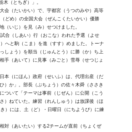
栃木（とちぎ）」。
大会（たいかい）で、宇都宮（うつのみや）高等
目（どめ）の全国大会（ぜんこくたいかい）優勝
地（いじ）を見（み）せつけました。
6試合（しあい）行（おこな）われた予選（よせ
ん）へと駒（こま）を進（すす）めました。トーナ
っしょう）を順当（じゅんとう）に勝（か）ち上
相手（あいて）に見事（みごと）雪辱（せつじょ
日本（にほん）政府（せいふ）は、代理出産（だ
ひ）か」。部長（ぶちょう）の佐々木舜（ささき
について「テーマは事前（じぜん）に公開（こう
さ）ねていた。練習（れんしゅう）は放課後（ほ
とき）には、土（ど）・日曜日（にちようび）に練
相対（あいたい）する2チームが直前（ちょくぜ