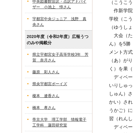
中央図書館音訳・点訳アドバイ
（こうこう
ザー 小池上 惇さん
作新学院
学校（こう
宇都宮中央ジュニア 浅野 真
央さん
（ゆうしょ
大会（たい
2020年度（令和2年度）広報うつ
のみや掲載分
ん）を5勝
メント方式
県立宇都宮女子高等学校3年 芳
賀 奈月さん
（あ）がり
く）を果（
藤原 彩人さん
ディベー
県央宇都宮ボーイズ
いりしゅっ
しゅん）さ
榎本 遼香さん
かい）され
橋本 孝さん
うかご）に
習（れんし
帝京大学 理工学部 情報電子
工学科 蓮田研究室
ディベート