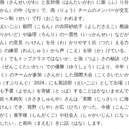
側（さんせいがわ）と反対側（はんたいがわ）に振（ふ）り分
かん）の中（なか）で、両（りょう）チームのメンバーが交互
ーン制（せい）で行（おこな）われます。
えいごぶ）顧問（こもん）の吉田砂絵子（よしださえこ）教諭
りかいど）や論理（ろんり）の一貫性（いっかんせい）などが
ん）の意見（いけん）を分（わ）かりやすく伝（つた）える力
）の練習（れんしゅう）から声（こえ）を掛（か）けている。
く）でもトップクラスではないか」と強（つよ）さの秘訣（ひ
ぜんこくたいかい）での優勝（ゆうしょう）により、今年（
こく）のチームが参加（さんか）した国際大会（こくさいたいかい）「
ring（すぷりんぐ） 2024」にも英語部（えいごぶ）として出
も予選（よせん）を突破（とっぱ）することはかないませんで
佐々木絢矢（ささきしゅんや）さんは「実際（じっさい）に海
けん）でき、視野（しや）が広（ひろ）がった。今後（こんご
がく）進学後（しんがくご）や社会人（しゃかいじん）になっ
したい」と前向（まえむ）きに話（はな）します。