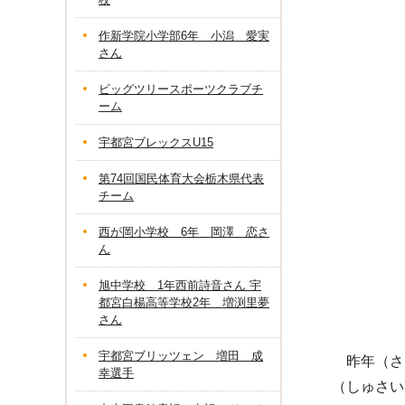
作新学院小学部6年 小潟 愛実
さん
ビッグツリースポーツクラブチ
ーム
宇都宮ブレックスU15
第74回国民体育大会栃木県代表
チーム
西が岡小学校 6年 岡澤 恋さ
ん
旭中学校 1年西前詩音さん 宇
都宮白楊高等学校2年 増渕里夢
さん
宇都宮ブリッツェン 増田 成
昨年（さく
幸選手
（しゅさい