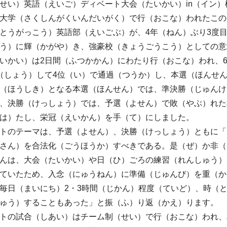
せい）英語（えいご）ディベート大会（たいかい）in（イン）
大学（さくしんがくいんだいがく）で行（おこな）われたこの
とうがっこう）英語部（えいごぶ）が、4年（ねん）ぶり3度
う）に輝（かがや）き、強豪校（きょうごうこう）としての意
かい）は2日間（ふつかかん）にわたり行（おこな）われ、
（しょう）して4位（い）で通過（つうか）し、本選（ほんせ
（ほうしき）となる本選（ほんせん）では、準決勝（じゅんけ
、決勝（けっしょう）では、予選（よせん）で敗（やぶ）れた
は）たし、栄冠（えいかん）を手（て）にしました。
トのテーマは、予選（よせん）、決勝（けっしょう）ともに「
さん）を合法化（ごうほうか）すべきである。是（ぜ）か非（
んは、大会（たいかい）や日（ひ）ごろの練習（れんしゅう）
ていたため、入念（にゅうねん）に準備（じゅんび）を重（か
毎日（まいにち）2・3時間（じかん）程度（ていど）、時（
ゅう）することもあった」と振（ふ）り返（かえ）ります。
の試合（しあい）はチーム制（せい）で行（おこな）われ、