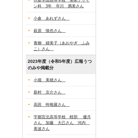
作新学院高等学校 美術デザイ
ン科 3年 寺川 満美さん
小倉 あれずさん
萩原 慎也さん
青柳 婦美子（あおやぎ ふみ
こ）さん
2023年度（令和5年度）広報うつ
のみや掲載分
小堀 美穂さん
新村 京介さん
高田 怜唯羅さん
宇都宮北高等学校 軽部 優月
さん 加藤 大己さん 河内
美波さん