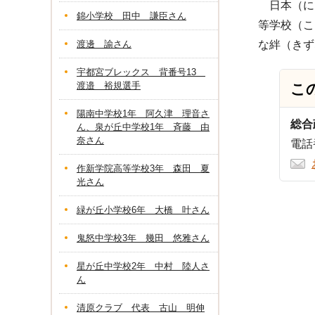
日本（に
錦小学校 田中 謙臣さん
等学校（こ
渡邊 諭さん
な絆（きず
宇都宮ブレックス 背番号13
渡邉 裕規選手
こ
陽南中学校1年 阿久津 理音さ
総合
ん、泉が丘中学校1年 斉藤 由
奈さん
電話番
作新学院高等学校3年 森田 夏
光さん
緑が丘小学校6年 大橋 叶さん
鬼怒中学校3年 幾田 悠雅さん
星が丘中学校2年 中村 陸人さ
ん
清原クラブ 代表 古山 明伸