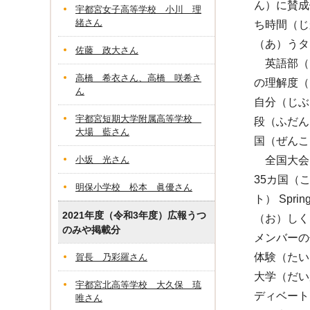
ん）に賛成
宇都宮女子高等学校 小川 理
緒さん
ち時間（じ
（あ）うタ
佐藤 政大さん
英語部（
高橋 希衣さん、高橋 咲希さ
の理解度（
ん
自分（じぶ
宇都宮短期大学附属高等学校
段（ふだん
大場 藍さん
国（ぜんこ
小坂 光さん
全国大会（
35カ国（
明保小学校 松本 眞優さん
ト） Sp
2021年度（令和3年度）広報うつ
（お）しく
のみや掲載分
メンバーの
体験（たい
賀長 乃彩羅さん
大学（だい
宇都宮北高等学校 大久保 琉
ディベート
唯さん