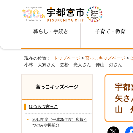
暮らし・手続き
子育て・教育
現在の位置：
トップページ
>
宮っこキッズページ
>
小林 大輝さん 笠松 亮人さん 仲山 灯さん
宇都
宮っこキッズページ
矢さ
はつらつ宮っこ
山 
2013年度（平成25年度）広報う
つのみや掲載分