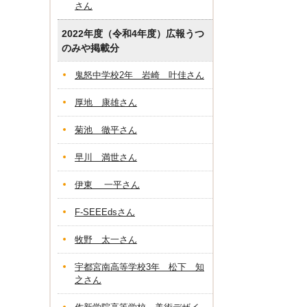
さん
2022年度（令和4年度）広報うつ
のみや掲載分
鬼怒中学校2年 岩崎 叶佳さん
厚地 康雄さん
菊池 徹平さん
早川 満世さん
伊東 一平さん
F-SEEEdsさん
牧野 太一さん
宇都宮南高等学校3年 松下 知
之さん