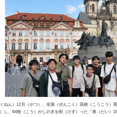
ねん）12月（がつ）、全国（ぜんこく）高校（こうこう）
）し、64校（こう）がしのぎを削（けず）った「第（だい）1