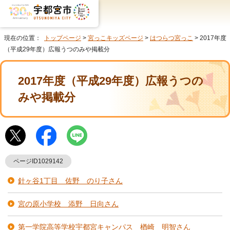
現在の位置：
トップページ
>
宮っこキッズページ
>
はつらつ宮っこ
> 2017年度
（平成29年度）広報うつのみや掲載分
2017年度（平成29年度）広報うつの
みや掲載分
ページID1029142
針ヶ谷1丁目 佐野 のり子さん
宮の原小学校 添野 日向さん
第一学院高等学校宇都宮キャンパス 楢崎 明智さん