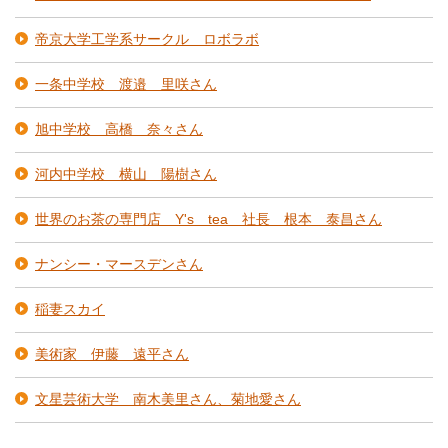
帝京大学工学系サークル ロボラボ
一条中学校 渡邉 里咲さん
旭中学校 高橋 奈々さん
河内中学校 横山 陽樹さん
世界のお茶の専門店 Y's tea 社長 根本 泰昌さん
ナンシー・マースデンさん
稲妻スカイ
美術家 伊藤 遠平さん
文星芸術大学 南木美里さん、菊地愛さん