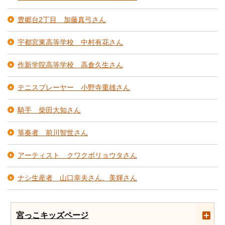
豊郷台2丁目 加藤真弓さん
宇都宮東高等学校 中村有花さん
作新学院高等学校 高倉久生さん
テニスプレーヤー 小野寺重雄さん
騎手 柴田大知さん
箏奏者 前川智世さん
アーティスト クワクボリョウタさん
ナシ生産者 山口幸夫さん、美輝さん
宮っこキッズページ