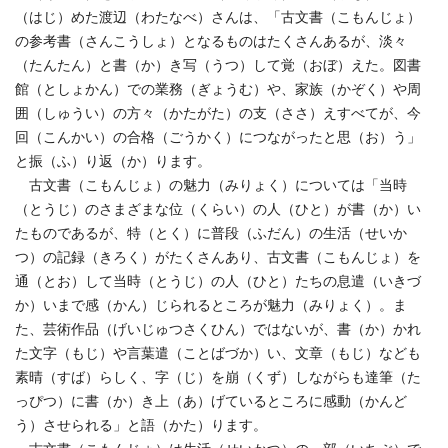
（はじ）めた渡辺（わたなべ）さんは、「古文書（こもんじょ）
の参考書（さんこうしょ）となるものはたくさんあるが、淡々
（たんたん）と書（か）き写（うつ）して覚（おぼ）えた。図書
館（としょかん）での業務（ぎょうむ）や、家族（かぞく）や周
囲（しゅうい）の方々（かたがた）の支（ささ）えすべてが、今
回（こんかい）の合格（ごうかく）につながったと思（お）う」
と振（ふ）り返（か）ります。
古文書（こもんじょ）の魅力（みりょく）については「当時
（とうじ）のさまざまな位（くらい）の人（ひと）が書（か）い
たものであるが、特（とく）に普段（ふだん）の生活（せいか
つ）の記録（きろく）がたくさんあり、古文書（こもんじょ）を
通（とお）して当時（とうじ）の人（ひと）たちの息遣（いきづ
か）いまで感（かん）じられるところが魅力（みりょく）。ま
た、芸術作品（げいじゅつさくひん）ではないが、書（か）かれ
た文字（もじ）や言葉遣（ことばづか）い、文章（もじ）なども
素晴（すば）らしく、字（じ）を崩（くず）しながらも達筆（た
っぴつ）に書（か）き上（あ）げているところに感動（かんど
う）させられる」と語（かた）ります。