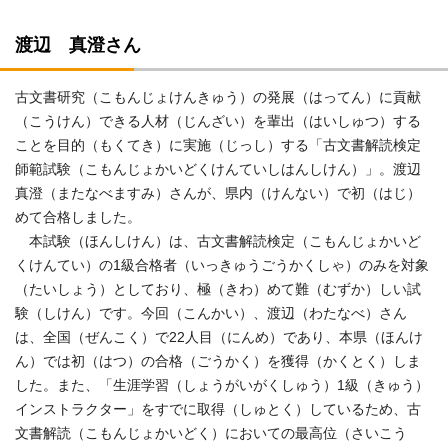
渡辺 真澄さん
古文書研究（こもんじょけんきゅう）の発展（はってん）に貢献
（こうけん）できる人材（じんざい）を輩出（はいしゅつ）する
ことを目的（もくてき）に実施（じっし）する「古文書解読検定
師範試験（こもんじょかいどくけんていしはんしけん）」。渡辺
真澄（またなべますみ）さんが、県内（けんない）で初（はじ）
めて合格しました。
本試験（ほんしけん）は、古文書解読検定（こもんじょかいど
くけんてい）の1級合格者（いっきゅうごうかくしゃ）のみを対象
（たいしょう）としており、極（きわ）めて難（むずか）しい試
験（しけん）です。今回（こんかい）、渡辺（わたなべ）さん
は、全国（ぜんこく）で22人目（にんめ）であり、本県（ほんけ
ん）では初（はつ）の合格（ごうかく）を獲得（かくとく）しま
した。また、「生涯学習（しょうがいがくしゅう）1級（きゅう）
インストラクター」をすでに取得（しゅとく）しているため、古
文書解読（こもんじょかいどく）においての最高位（さいこう