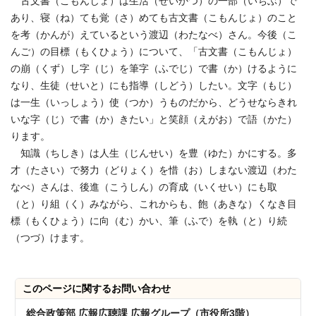
古文書（こもんじょ）は生活（せいかつ）の一部（いちぶ）で
あり、寝（ね）ても覚（さ）めても古文書（こもんじょ）のこと
を考（かんが）えているという渡辺（わたなべ）さん。今後（こ
んご）の目標（もくひょう）について、「古文書（こもんじょ）
の崩（くず）し字（じ）を筆字（ふでじ）で書（か）けるように
なり、生徒（せいと）にも指導（しどう）したい。文字（もじ）
は一生（いっしょう）使（つか）うものだから、どうせならきれ
いな字（じ）で書（か）きたい」と笑顔（えがお）で語（かた）
ります。
知識（ちしき）は人生（じんせい）を豊（ゆた）かにする。多
才（たさい）で努力（どりょく）を惜（お）しまない渡辺（わた
なべ）さんは、後進（こうしん）の育成（いくせい）にも取
（と）り組（く）みながら、これからも、飽（あきな）くなき目
標（もくひょう）に向（む）かい、筆（ふで）を執（と）り続
（つづ）けます。
このページに関する
お問い合わせ
総合政策部 広報広聴課 広報グループ（市役所3階）