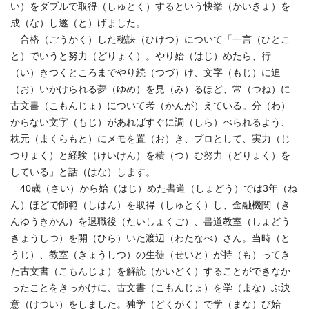
い）をダブルで取得（しゅとく）するという快挙（かいきょ）を
成（な）し遂（と）げました。
合格（ごうかく）した秘訣（ひけつ）について「一言（ひとこ
と）でいうと努力（どりょく）。やり始（はじ）めたら、行
（い）きつくところまでやり続（つづ）け、文字（もじ）に追
（お）いかけられる夢（ゆめ）を見（み）るほど、常（つね）に
古文書（こもんじょ）について考（かんが）えている。分（わ）
からない文字（もじ）があればすぐに調（しら）べられるよう、
枕元（まくらもと）にメモを置（お）き、プロとして、実力（じ
つりょく）と経験（けいけん）を積（つ）む努力（どりょく）を
している」と話（はな）します。
40歳（さい）から始（はじ）めた書道（しょどう）では3年（ね
ん）ほどで師範（しはん）を取得（しゅとく）し、金融機関（き
んゆうきかん）を退職後（たいしょくご）、書道教室（しょどう
きょうしつ）を開（ひら）いた渡辺（わたなべ）さん。当時（と
うじ）、教室（きょうしつ）の生徒（せいと）が持（も）ってき
た古文書（こもんじょ）を解読（かいどく）することができなか
ったことをきっかけに、古文書（こもんじょ）を学（まな）ぶ決
意（けつい）をしました。独学（どくがく）で学（まな）び始