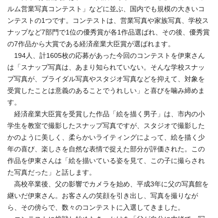
ルム営業写真コンテスト」などに並ぶ、国内でも規模の大きいコ
ンテストの1つです。コンテストは、営業写真や家族写真、学校ス
ナップなど7部門で1位の優秀賞が各1作品選ばれ、その後、優秀賞
の7作品から大賞である経済産業大臣賞が選ばれます。
194人、計1605枚の応募があった今回のコンテストを伊東さん
は「スナップ写真は、あまり知られていない。そんな学校スナッ
プ写真が、ブライダル写真やスタジオ写真などを抑えて、対象を
受賞したことは意義のあることでうれしい」と喜びを噛み締めま
す。
経済産業大臣賞を受賞した作品「絵を描く男子」は、市内の小
学生を教室で撮影したスナップ写真ですが、スタジオで撮影した
かのように美しく、柔らかいライティングによって、絵を描く少
年の喜び、楽しさを自然な表情で捉えた部分が評価された。この
作品を伊東さんは「絵を描いている姿を見て、この子に撮らされ
た写真だった」と話します。
高校卒業後、父の影響でカメラを始め、平成3年に父の写真館を
継いだ伊東さん。お客さんの笑顔を引き出し、写真を撮りなが
ら、その傍らで、数々のコンテストに入選してきました。