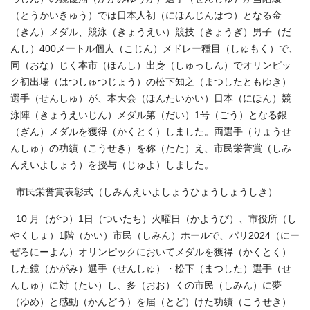
（とうかいきゅう）では日本人初（にほんじんはつ）となる金
（きん）メダル、競泳（きょうえい）競技（きょうぎ）男子（だ
んし）400メートル個人（こじん）メドレー種目（しゅもく）で、
同（おな）じく本市（ほんし）出身（しゅっしん）でオリンピッ
ク初出場（はつしゅつじょう）の松下知之（まつしたともゆき）
選手（せんしゅ）が、本大会（ほんたいかい）日本（にほん）競
泳陣（きょうえいじん）メダル第（だい）1号（ごう）となる銀
（ぎん）メダルを獲得（かくとく）しました。両選手（りょうせ
んしゅ）の功績（こうせき）を称（たた）え、市民栄誉賞（しみ
んえいよしょう）を授与（じゅよ）しました。
市民栄誉賞表彰式（しみんえいよしょうひょうしょうしき）
10 月（がつ）1日（ついたち）火曜日（かようび）、市役所（し
やくしょ）1階（かい）市民（しみん）ホールで、パリ2024（にー
ぜろにーよん）オリンピックにおいてメダルを獲得（かくとく）
した鏡（かがみ）選手（せんしゅ）・松下（まつした）選手（せ
んしゅ）に対（たい）し、多（おお）くの市民（しみん）に夢
（ゆめ）と感動（かんどう）を届（とど）けた功績（こうせき）