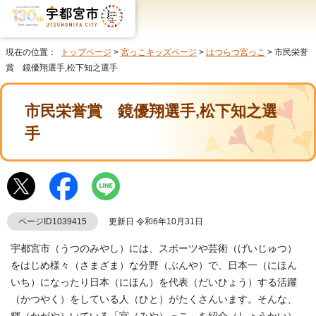
現在の位置：
トップページ
>
宮っこキッズページ
>
はつらつ宮っこ
> 市民栄誉
賞 鏡優翔選手,松下知之選手
市民栄誉賞 鏡優翔選手,松下知之選
手
ページID1039415
更新日 令和6年10月31日
宇都宮市（うつのみやし）には、スポーツや芸術（げいじゅつ）
をはじめ様々（さまざま）な分野（ぶんや）で、日本一（にほん
いち）になったり日本（にほん）を代表（だいひょう）する活躍
（かつやく）をしている人（ひと）がたくさんいます。そんな、