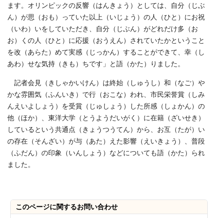
ます。オリンピックの反響（はんきょう）としては、自分（じぶ
ん）が思（おも）っていた以上（いじょう）の人（ひと）にお祝
（いわ）いをしていただき、自分（じぶん）がどれだけ多（お
お）くの人（ひと）に応援（おうえん）されていたかということ
を改（あらた）めて実感（じっかん）することができて、幸（し
あわ）せな気持（きも）ちです」と語（かた）りました。
記者会見（きしゃかいけん）は終始（しゅうし）和（なご）や
かな雰囲気（ふんいき）で行（おこな）われ、市民栄誉賞（しみ
んえいよしょう）を受賞（じゅしょう）した所感（しょかん）の
他（ほか）、東洋大学（とうようだいがく）に在籍（ざいせき）
しているという共通点（きょうつうてん）から、お互（たが）い
の存在（そんざい）が与（あた）えた影響（えいきょう）、普段
（ふだん）の印象（いんしょう）などについても語（かた）られ
ました。
このページに関する
お問い合わせ