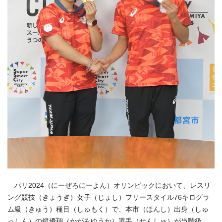
パリ2024（にーぜろにーよん）オリンピックにおいて、レスリ
ング競技（きょうぎ）女子（じょし）フリースタイル76キログラ
ム級（きゅう）種目（しゅもく）で、本市（ほんし）出身（しゅ
っしん）の鏡優翔（かがみゆうか）選手（せんしゅ）が当階級