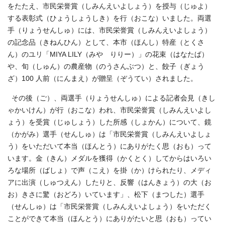
をたたえ、市民栄誉賞（しみんえいよしょう）を授与（じゅよ）
する表彰式（ひょうしょうしき）を行（おこな）いました。両選
手（りょうせんしゅ）には、市民栄誉賞（しみんえいよしょう）
の記念品（きねんひん）として、本市（ほんし）特産（とくさ
ん）のユリ「MIYA LILY（みや りりー）」の花束（はなたば）
や、旬（しゅん）の農産物（のうさんぶつ）と、餃子（ぎょう
ざ）100 人前（にんまえ）が贈呈（ぞうてい）されました。
その後（ご）、両選手（りょうせんしゅ）による記者会見（きし
ゃかいけん）が行（おこな）われ、市民栄誉賞（しみんえいよし
ょう）を受賞（じゅしょう）した所感（しょかん）について、鏡
（かがみ）選手（せんしゅ）は「市民栄誉賞（しみんえいよしょ
う）をいただいて本当（ほんとう）にありがたく思（おも）って
います。金（きん）メダルを獲得（かくとく）してからはいろい
ろな場所（ばしょ）で声（こえ）を掛（か）けられたり、メディ
アに出演（しゅつえん）したりと、反響（はんきょう）の大（お
お）きさに驚（おどろ）いています」、松下（まつした）選手
（せんしゅ）は「市民栄誉賞（しみんえいよしょう）をいただく
ことができて本当（ほんとう）にありがたいと思（おも）ってい