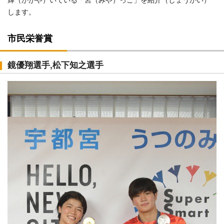
輝（かがや）いている「宮（みや）っこ」を紹介（しょうかい）
します。
市民栄誉賞
鏡優翔選手,松下知之選手