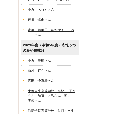
小倉 あれずさん
萩原 慎也さん
青柳 婦美子（あおやぎ ふみ
こ）さん
2023年度（令和5年度）広報うつ
のみや掲載分
小堀 美穂さん
新村 京介さん
高田 怜唯羅さん
宇都宮北高等学校 軽部 優月
さん 加藤 大己さん 河内
美波さん
作新学院高等学校 魚類・水生