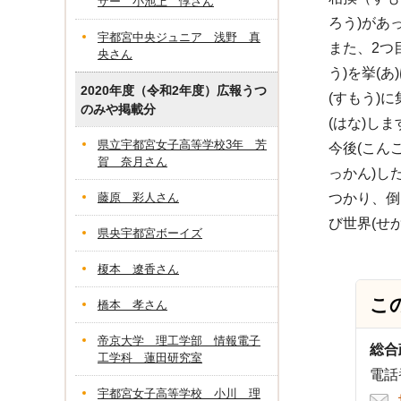
ザー 小池上 惇さん
ろう)があ
宇都宮中央ジュニア 浅野 真
また、2つ
央さん
う)を挙(
2020年度（令和2年度）広報うつ
(すもう)
のみや掲載分
(はな)しま
県立宇都宮女子高等学校3年 芳
今後(こん
賀 奈月さん
っかん)した
藤原 彩人さん
つかり、倒(
び世界(せか
県央宇都宮ボーイズ
榎本 遼香さん
こ
橋本 孝さん
帝京大学 理工学部 情報電子
総合
工学科 蓮田研究室
電話番
宇都宮女子高等学校 小川 理