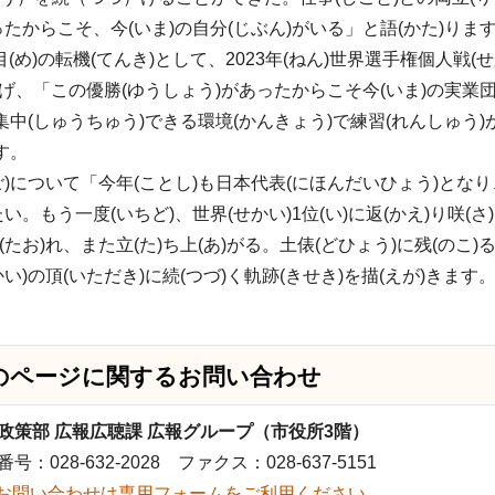
ったからこそ、今(いま)の自分(じぶん)がいる」と語(かた)りま
目(め)の転機(てんき)として、2023年(ねん)世界選手権個人戦
あ)げ、「この優勝(ゆうしょう)があったからこそ今(いま)の実業
に集中(しゅうちゅう)できる環境(かんきょう)で練習(れんしゅう)
す。
ご)について「今年(ことし)も日本代表(にほんだいひょう)となり
い。もう一度(いちど)、世界(せかい)1位(い)に返(かえ)り咲(
たお)れ、また立(た)ち上(あ)がる。土俵(どひょう)に残(のこ)
い)の頂(いただき)に続(つづ)く軌跡(きせき)を描(えが)きます
のページに関する
お問い合わせ
政策部 広報広聴課 広報グループ（市役所3階）
号：028-632-2028 ファクス：028-637-5151
お問い合わせは専用フォームをご利用ください。