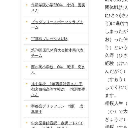
作新学院小学部6年 小潟 愛実
団体戦(だ
さん
(ひさの)
ビッグツリースポーツクラブチ
う)に進(
ーム
しまったが
宇都宮ブレックスU15
お）った仲
う）という
第74回国民体育大会栃木県代表
久野（ひさ
チーム
経験（けい
西が岡小学校 6年 岡澤 恋さ
んだがく）
ん
（すもう）
旭中学校 1年西前詩音さん 宇
してくれて
都宮白楊高等学校2年 増渕里夢
さん
ます。
相撲人生（
宇都宮ブリッツェン 増田 成
（か）で大
幸選手
ぎょうご）
中央図書館音訳・点訳アドバイ
相撲（すも