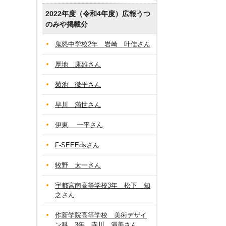
2022年度（令和4年度）広報うつ
のみや掲載分
鬼怒中学校2年 岩崎 叶佳さん
厚地 康雄さん
菊池 徹平さん
早川 満世さん
伊東 一平さん
F-SEEEdsさん
牧野 太一さん
宇都宮南高等学校3年 松下 知
之さん
作新学院高等学校 美術デザイ
ン科 3年 寺川 満美さん