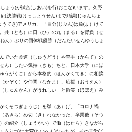
しょう)が試合(しあい)を行(おこな)います。久野
ん)は決勝戦(けっしょうせん)まで順調(じゅんちょ
ょうてき)アメリカ。 「自分(じぶん)は負(ま）けて
。共（とも）に日（ひ）の丸（まる）を背負（せ
（ねん）ぶりの団体戦優勝（だんたいせんゆうしょ
んでいた柔道（じゅうどう）や空手（からて）の
せん）したい気持（きも）ちと、日本大学（にほ
ゅうがくご）から本格的（ほんかくてき）に相撲
（かぞく）や仲間（なかま）、応援（おうえん）
（しゅんかん）がうれしい」と微笑（ほほえ）み
がくそつぎょうじ）を挙（あ）げ、「コロナ禍
（あきら）め切（き）れなかった。卒業後（そつ
）の紹介（しょうかい）で働（はたら）きながら
ょうりつ)は大変(たいへん)だったが、その苦労(く