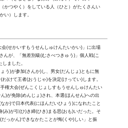
（かつやく）をしている人（ひと）がたくさんい
かい）します。
権大会(せかいすもうせんしゅけんたいかい)」に出場
)さんが、「無差別級(むさべつきゅう)」個人戦(こ
)たしました。
いじょう)が参加(さんか)し、男女(だんじょ)ともに無
わ)けて王者(おうじゃ)を決定(けってい)します。
相撲選手権大会(ぜんこくじょしすもうせんしゅけんたい
ん)が免除(めんじょ)され、本選(ほんせん)への出
(なか)で日本代表(にほんだいひょう)になれたこと
)が引(ひ)き締(ひき)まる思(おも)いだった。そ
還(だっかん)できなかたことが悔(くや)しい」と振