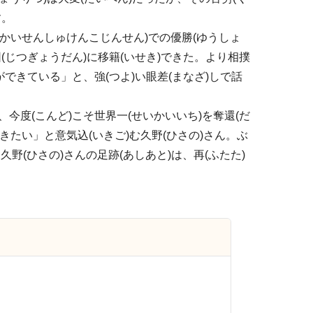
す。
(せかいせんしゅけんこじんせん)での優勝(ゆうしょ
団(じつぎょうだん)に移籍(いせき)できた。より相撲
ができている」と、強(つよ)い眼差(まなざ)しで話
、今度(こんど)こそ世界一(せいかいいち)を奪還(だ
さ)きたい」と意気込(いきご)む久野(ひさの)さん。ぶ
る久野(ひさの)さんの足跡(あしあと)は、再(ふたた)
。