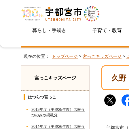
暮らし・手続き
子育て・教育
現在の位置：
トップページ
>
宮っこキッズページ
>
久野
宮っこキッズページ
はつらつ宮っこ
2013年度（平成25年度）広報う
つのみや掲載分
2014年度（平成26年度）広報う
宇都宮市（