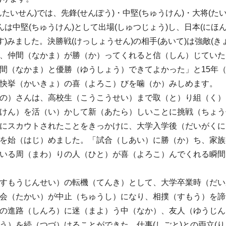
んたいせん)では、先鋒(せんぽう)・中堅(ちゅうけん)・大将(たい
さんは中堅(ちゅうけん)として出場(しゅつじょう)し、日本(にほ
すす)みました。決勝戦(けっしょうせん)の相手(あいて)は強敵(き
、仲間（なかま）が勝（か）ってくれると信（しん）じていた
間（なかま）と優勝（ゆうしょう）できてよかった」と15年
快挙（かいきょ）の喜（よろこ）びを噛（か）みしめます。
の）さんは、高校生（こうこうせい）まで取（と）り組（く）
けん）を活（い）かして新（あたら）しいことに挑戦（ちょう
にスカウトされたことをきっかけに、大学入学後（だいがくに
を始（はじ）めました。「試合（しあい）に勝（か）ち、家族
いる周（まわ）りの人（ひと）が喜（よろこ）んでくれる瞬間
すもうじんせい）の転機（てんき）として、大学卒業時（だい
会（たかい）が中止（ちゅうし）になり、相撲（すもう）を諦
の進路（しんろ）に迷（まよ）う中（なか）、友人（ゆうじん
う）を続（つづ）けることができた。仕事(しごと)との両立(り