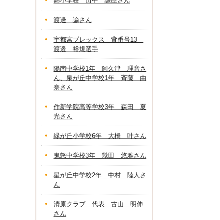
錦小学校 田中 謙臣さん
渡邊 諭さん
宇都宮ブレックス 背番号13
渡邉 裕規選手
陽南中学校1年 阿久津 理音さ
ん、泉が丘中学校1年 斉藤 由
奈さん
作新学院高等学校3年 森田 夏
光さん
緑が丘小学校6年 大橋 叶さん
鬼怒中学校3年 幾田 悠雅さん
星が丘中学校2年 中村 陸人さ
ん
清原クラブ 代表 古山 明伸
さん