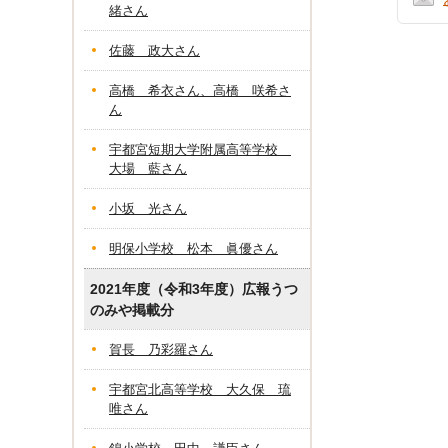
緒さん
佐藤 政大さん
高橋 希衣さん、高橋 咲希さ
ん
宇都宮短期大学附属高等学校
大場 藍さん
小坂 光さん
明保小学校 松本 眞優さん
2021年度（令和3年度）広報うつ
のみや掲載分
賀長 乃彩羅さん
宇都宮北高等学校 大久保 琉
唯さん